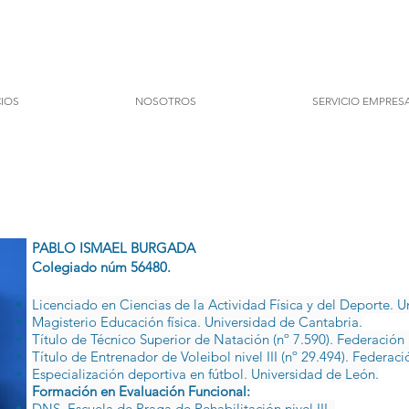
CIOS
NOSOTROS
SERVICIO EMPRES
RGADA
PABLO ISMAEL BURGADA
Colegiado núm 56480.
Licenciado en Ciencias de la Actividad Física y del Deporte. 
Magisterio Educación física. Universidad de Cantabria.
​Título de Técnico Superior de Natación (nº 7.590). Federació
Título de Entrenador de Voleibol nivel III (nº 29.494). Federac
Especialización deportiva en fútbol. Universidad de León.
Formación en Evaluación Funcional:
DNS. Escuela de Praga de Rehabilitación nivel III.