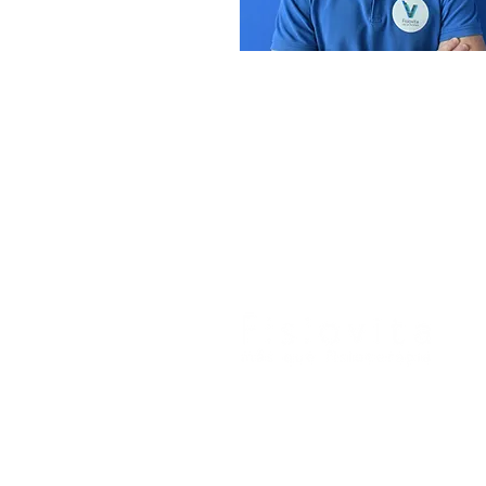
Avenida de Los Castros 115
39005 SANTANDER
942 07 42 42
contactofisiovita@gmail.com