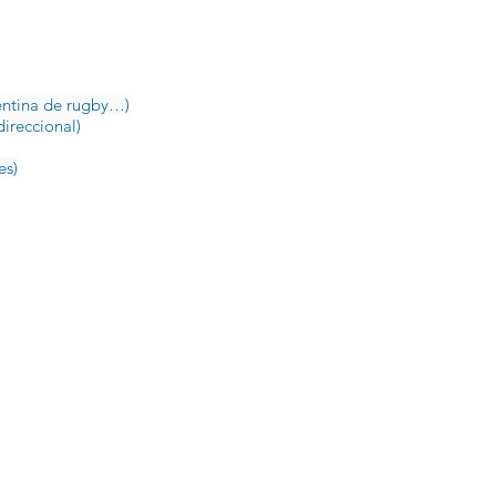
gentina de rugby…)
ireccional)
es)