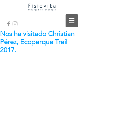
Nos ha visitado Christian
Pérez, Ecoparque Trail
2017.
Hoy hemos tenido el lujo de contar 
con la visita de Christian Pérez, 
ganador de un estudio de la pisada y 
de unas plantillas en el sorteo 
realizado durante la pasada prueba del 
Ecoparque en Cantabria.