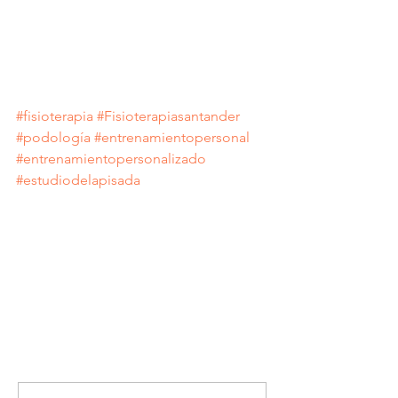
www.fisiovitasantander.com o en el 942-
074242
#fisioterapia
#Fisioterapiasantander
#podología
#entrenamientopersonal
#entrenamientopersonalizado
#estudiodelapisada
Comentarios